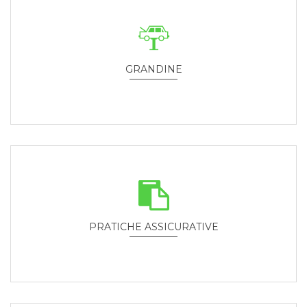
GRANDINE
Nessun danno è irreparabile!
PRATICHE ASSICURATIVE
Assistenza completa a disposizione.