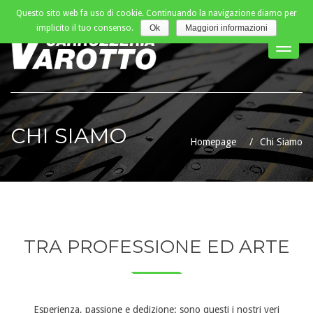
Questo sito web fa uso di cookie. Continuando la navigazione diamo per
implicito il tuo consenso.
Ok
Maggiori informazioni
Toggle
naviga
CHI SIAMO
Homepage
Chi Siamo
TRA PROFESSIONE ED ARTE
Esperienza, passione e dedizione: sono questi i nostri veri