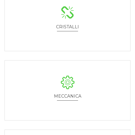
CRISTALLI
Sostituzione e riparazione parabrezza.
MECCANICA
Interventi di maccanica ordinaria e straordinaria