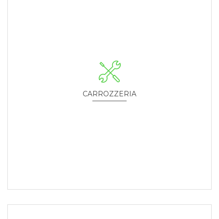
CARROZZERIA
Rifacciamo il look alla tua auto.